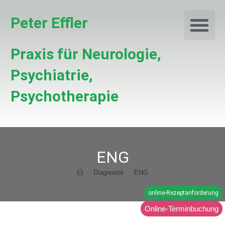
Peter Effler
Praxis für Neurologie,
Psychiatrie,
Psychotherapie
Online-Te
Online-R
Ärztliche Fo
Cookie-Richtlinie (EU)
ENG
>
Diagnostik
>
ENG
online-Rezeptanforderung
Online-Terminbuchung